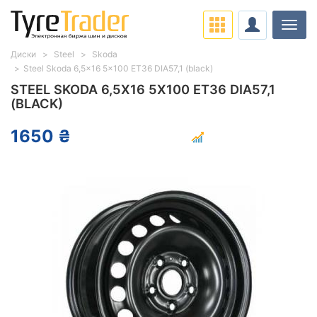
Нави
Диски
Steel
Skoda
Steel Skoda 6,5x16 5x100 ET36 DIA57,1 (black)
STEEL SKODA 6,5X16 5X100 ET36 DIA57,1
(BLACK)
1650 ₴