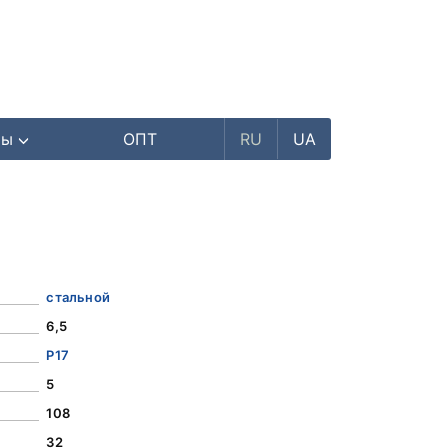
ры
ОПТ
RU
UA
стальной
6,5
Р17
5
108
32