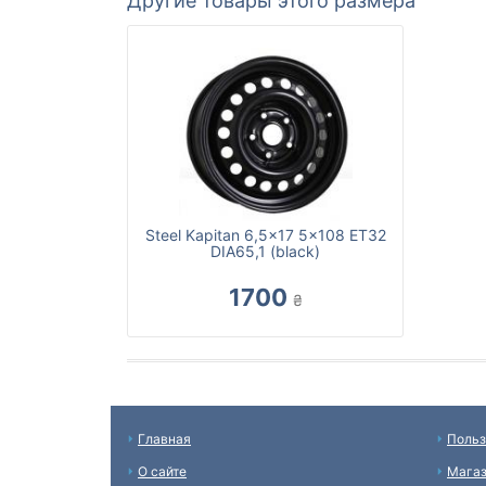
Другие товары этого размера
Steel Kapitan 6,5x17 5x108 ET32
DIA65,1 (black)
1700
₴
Главная
Польз
О сайте
Мага