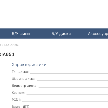
Б/У шины
Б/У диски
Аксессуа
8 ET32 DIA65,1
IA65,1
Характеристики
Тип диска:
Ширина диска:
Диаметр диска:
Крепеж:
PCD1:
Вылет (ET):