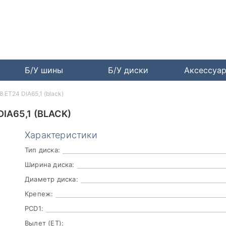
Б/У шины
Б/У диски
Аксессуа
8 ET24 DIA65,1 (black)
DIA65,1 (BLACK)
Характеристики
Тип диска:
Ширина диска:
Диаметр диска:
Крепеж:
PCD1:
Вылет (ET):