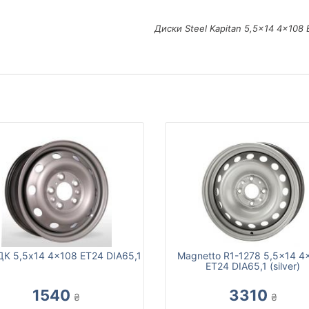
Диски Steel Kapitan 5,5x14 4x108 
 ДК 5,5x14 4x108 ET24 DIA65,1
Magnetto R1-1278 5,5x14 4
ET24 DIA65,1 (silver)
1540
3310
₴
₴