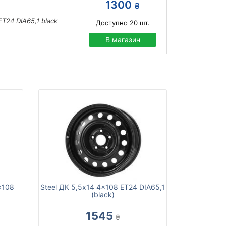
1300
₴
ET24 DIA65,1 black
Доступно
20
шт.
В магазин
x108
Steel ДК 5,5x14 4x108 ET24 DIA65,1
(black)
1545
₴