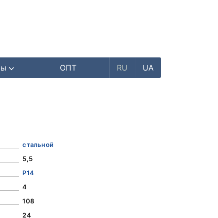
ры
ОПТ
RU
UA
стальной
5,5
Р14
4
108
24