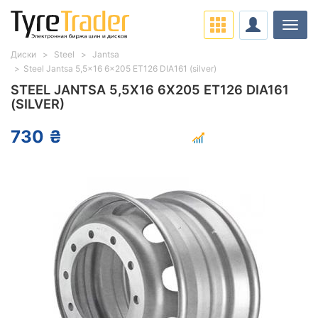
Нави
Диски
Steel
Jantsa
Steel Jantsa 5,5x16 6x205 ET126 DIA161 (silver)
STEEL JANTSA 5,5X16 6X205 ET126 DIA161
(SILVER)
730 ₴