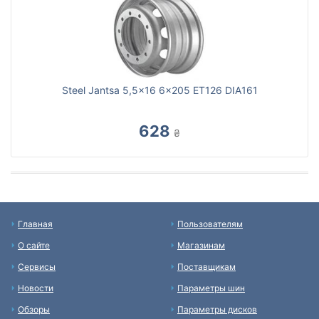
Steel Jantsa 5,5x16 6x205 ET126 DIA161
628
₴
Главная
Пользователям
О сайте
Магазинам
Сервисы
Поставщикам
Новости
Параметры шин
Обзоры
Параметры дисков