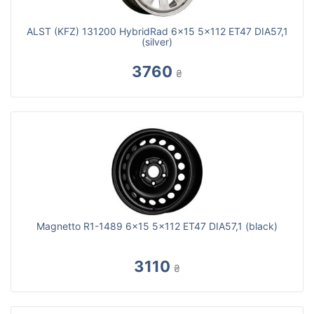
ALST (KFZ) 131200 HybridRad 6x15 5x112 ET47 DIA57,1
(silver)
3760
₴
Magnetto R1-1489 6x15 5x112 ET47 DIA57,1 (black)
3110
₴