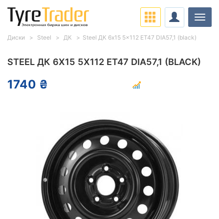
Нави
Диски
Steel
ДК
Steel ДК 6x15 5x112 ET47 DIA57,1 (black)
STEEL ДК 6X15 5X112 ET47 DIA57,1 (BLACK)
1740 ₴