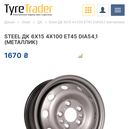
Нави
Диски
Steel
ДК
Steel ДК 6x15 4x100 ET45 DIA54,1 (металлик)
STEEL ДК 6X15 4X100 ET45 DIA54,1
(МЕТАЛЛИК)
1670 ₴