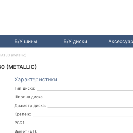
Б/У шины
Б/У диски
Аксессуа
IA130 (metallic)
30 (METALLIC)
Характеристики
Тип диска:
Ширина диска:
Диаметр диска:
Крепеж:
PCD1:
Вылет (ET):