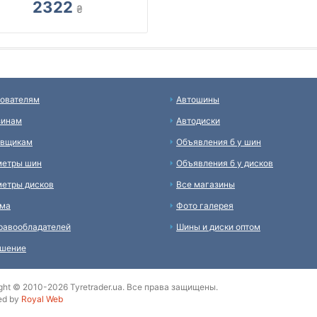
2322
₴
ователям
Автошины
зинам
Автодиски
авщикам
Объявления б у шин
метры шин
Объявления б у дисков
етры дисков
Все магазины
ама
Фото галерея
равообладателей
Шины и диски оптом
ашение
ght © 2010-2026 Tyretrader.ua. Все права защищены.
ed by
Royal Web