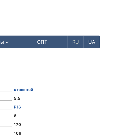
ры
ОПТ
RU
UA
стальной
5,5
Р16
6
170
106