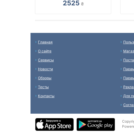
2525
₴
Главная
Польз
О сайте
Мага
Сервисы
Пост
Новости
Пара
Обзоры
Парам
Тесты
Рекл
Контакты
Для п
Согл
Copyri
Power