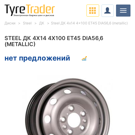
Нави
Диски
Steel
ДК
Steel ДК 4x14 4x100 ET45 DIA56,6 (metallic)
STEEL ДК 4X14 4X100 ET45 DIA56,6
(METALLIC)
нет предложений