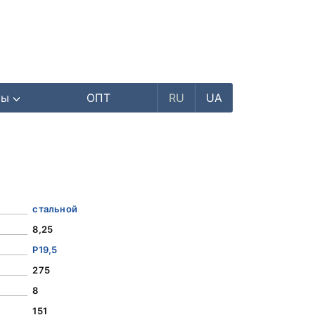
ры
ОПТ
RU
UA
стальной
8,25
Р19,5
275
8
151