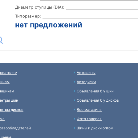
Диаметр ступицы (DIA):
Типоразмер:
нет предложений
ователям
Автошины
зинам
Автодиски
авщикам
Объявления б у шин
метры шин
Объявления б у дисков
етры дисков
Все магазины
ама
Фото галерея
равообладателей
Шины и диски оптом
ашение