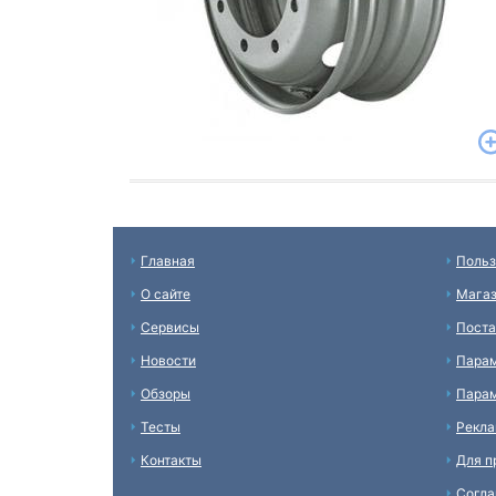
Главная
Польз
О сайте
Мага
Сервисы
Пост
Новости
Пара
Обзоры
Парам
Тесты
Рекл
Контакты
Для п
Согл