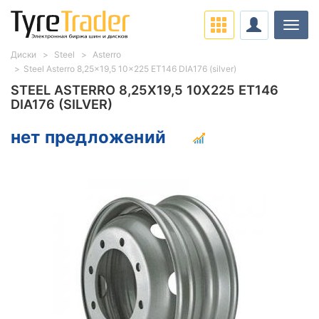
Нави
Диски
Steel
Asterro
Steel Asterro 8,25x19,5 10x225 ET146 DIA176 (silver)
STEEL ASTERRO 8,25X19,5 10X225 ET146
DIA176 (SILVER)
нет предложений