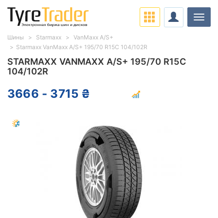
Нави
Шины
Starmaxx
VanMaxx A/S+
Starmaxx VanMaxx A/S+ 195/70 R15C 104/102R
STARMAXX VANMAXX A/S+ 195/70 R15C
104/102R
3666 - 3715 ₴