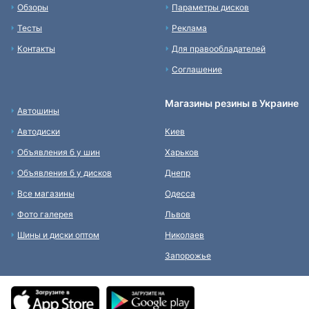
Обзоры
Параметры дисков
Тесты
Реклама
Контакты
Для правообладателей
Соглашение
Магазины резины в Украине
Автошины
Автодиски
Киев
Объявления б у шин
Харьков
Объявления б у дисков
Днепр
Все магазины
Одесса
Фото галерея
Львов
Шины и диски оптом
Николаев
Запорожье