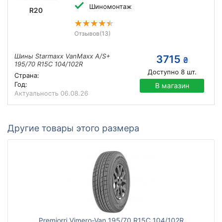
Шиномонтаж
R20
Отзывов
(13)
Шины Starmaxx VanMaxx A/S+
3715
₴
195/70 R15C 104/102R
Доступно
8
шт.
Страна:
Год:
В магазин
Актуальность
06.08.26
Другие товары этого размера
Premiorri Vimero-Van 195/70 R15C 104/102R