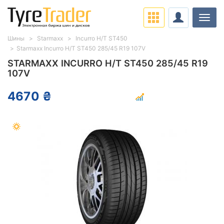
Нави
Шины
Starmaxx
Incurro H/T ST450
Starmaxx Incurro H/T ST450 285/45 R19 107V
STARMAXX INCURRO H/T ST450 285/45 R19
107V
4670 ₴