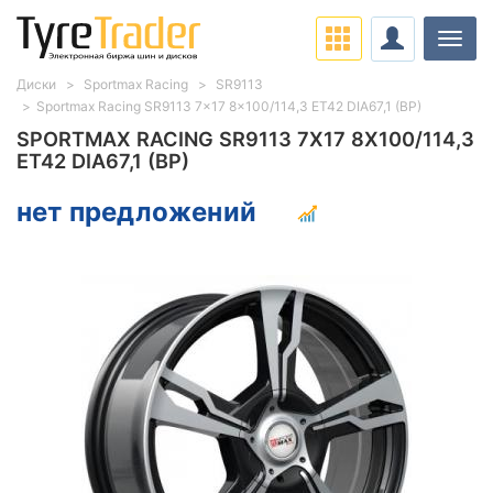
Нави
Диски
Sportmax Racing
SR9113
Sportmax Racing SR9113 7x17 8x100/114,3 ET42 DIA67,1 (BP)
SPORTMAX RACING SR9113 7X17 8X100/114,3
ET42 DIA67,1 (BP)
нет предложений