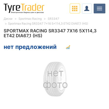
Нави
Диски
Sportmax Racing
SR3347
Sportmax Racing SR3347 7x16 5x114,3 ET42 DIA67,1 (HS)
SPORTMAX RACING SR3347 7X16 5X114,3
ET42 DIA67,1 (HS)
нет предложений