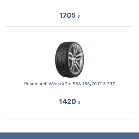
1705
₴
Roadmarch WinterXPro 888 165/70 R13 79T
1420
₴