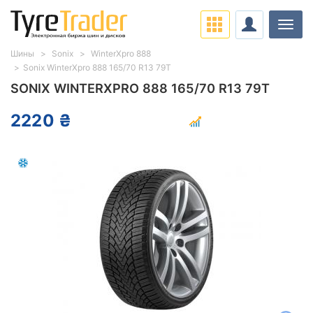
Нави
Шины
Sonix
WinterXpro 888
Sonix WinterXpro 888 165/70 R13 79T
SONIX WINTERXPRO 888 165/70 R13 79T
2220 ₴