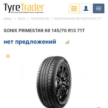
Нави
Шины
Sonix
PrimeStar 66
Sonix PrimeStar 66 145/70 R13 71T
SONIX PRIMESTAR 66 145/70 R13 71T
нет предложений