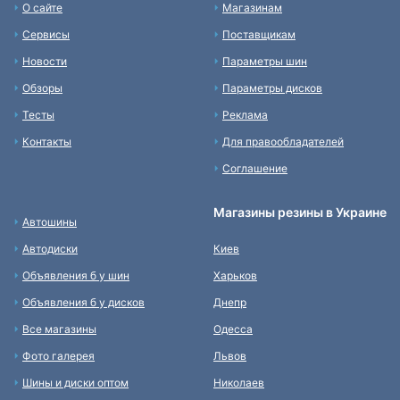
О сайте
Магазинам
Сервисы
Поставщикам
Новости
Параметры шин
Обзоры
Параметры дисков
Тесты
Реклама
Контакты
Для правообладателей
Соглашение
Магазины резины в Украине
Автошины
Автодиски
Киев
Объявления б у шин
Харьков
Объявления б у дисков
Днепр
Все магазины
Одесса
Фото галерея
Львов
Шины и диски оптом
Николаев