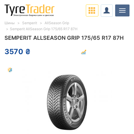
Нави
Шины
Semperit
AllSeason Grip
Semperit AllSeason Grip 175/65 R17 87H
SEMPERIT ALLSEASON GRIP 175/65 R17 87H
3570 ₴