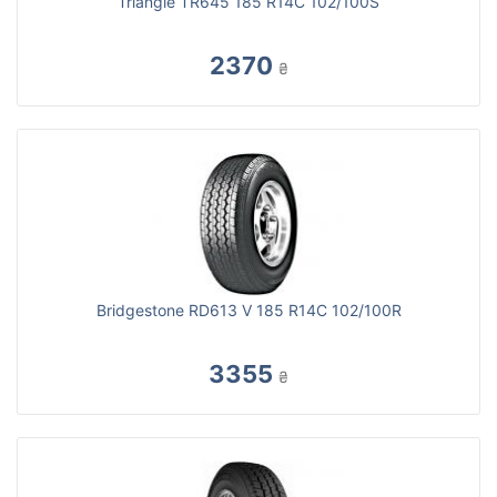
Triangle TR645 185 R14C 102/100S
2370
₴
Bridgestone RD613 V 185 R14С 102/100R
3355
₴