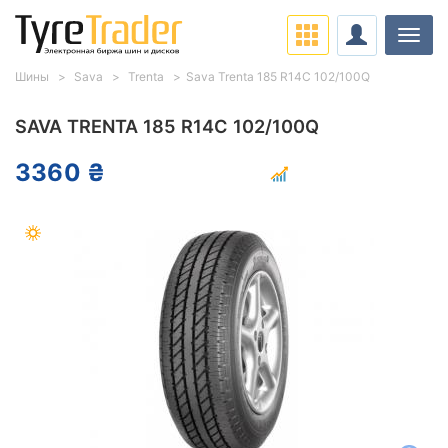
Нави
Шины
Sava
Trenta
Sava Trenta 185 R14C 102/100Q
SAVA TRENTA 185 R14C 102/100Q
3360 ₴