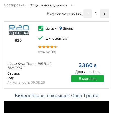
Сортировка:
Нужное количество:
1
-
+
магазин
Днепр
Шиномонтаж
R20
Отзывов
(13)
Шины Sava Trenta 185 R14C
3360
₴
102/100Q
Доступно
1
шт.
Страна:
Год:
В магазин
Актуальность
09.08.26
Видеообзоры покрышек Сава Трента