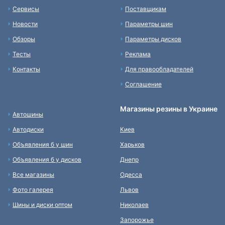
Сервисы
Поставщикам
Новости
Параметры шин
Обзоры
Параметры дисков
Тесты
Реклама
Контакты
Для правообладателей
Соглашение
Магазины резины в Украине
Автошины
Автодиски
Киев
Объявления б у шин
Харьков
Объявления б у дисков
Днепр
Все магазины
Одесса
Фото галерея
Львов
Шины и диски оптом
Николаев
Запорожье