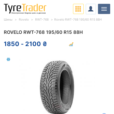
Нави
Шины
Rovelo
RWT-768
Rovelo RWT-768 195/60 R15 88H
ROVELO RWT-768 195/60 R15 88H
1850 - 2100 ₴