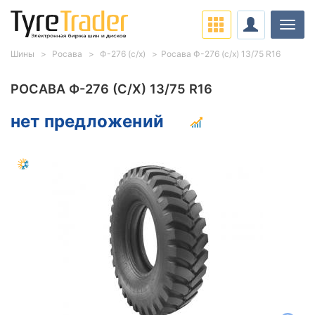
Нави
Шины
Росава
Ф-276 (с/х)
Росава Ф-276 (с/х) 13/75 R16
РОСАВА Ф-276 (С/Х) 13/75 R16
нет предложений