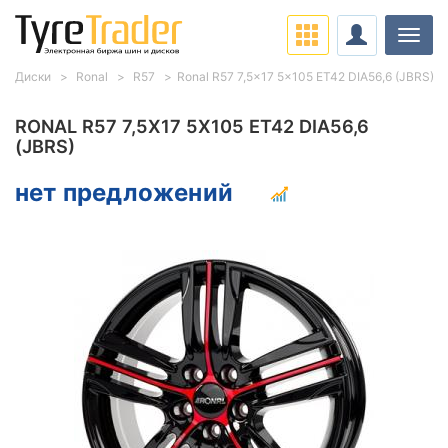
Нави
Диски
Ronal
R57
Ronal R57 7,5x17 5x105 ET42 DIA56,6 (JBRS)
RONAL R57 7,5X17 5X105 ET42 DIA56,6
(JBRS)
нет предложений