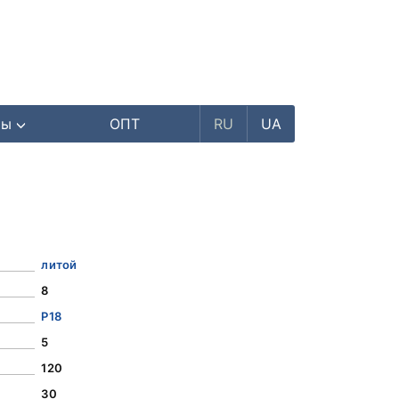
ры
ОПТ
RU
UA
литой
8
Р18
5
120
30