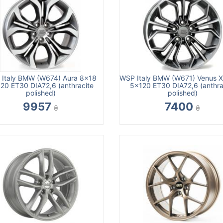
Italy BMW (W674) Aura 8x18
WSP Italy BMW (W671) Venus 
20 ET30 DIA72,6 (anthracite
5x120 ET30 DIA72,6 (anthra
polished)
polished)
9957
7400
₴
₴