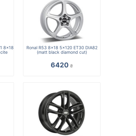
X1 8x18
Ronal R53 8x18 5x120 ET30 DIA82
cite
(matt black diamond cut)
6420
₴