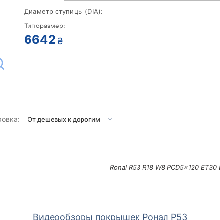
Диаметр ступицы (DIA):
Типоразмер:
6642
₴
ровка:
Ronal R53 R18 W8 PCD5x120 ET30 
Видеообзоры покрышек Ронал Р53