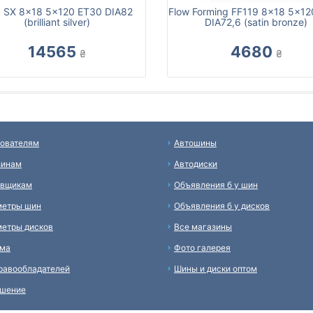
 SX 8x18 5x120 ET30 DIA82
Flow Forming FF119 8x18 5x1
(brilliant silver)
DIA72,6 (satin bronze)
14565
4680
₴
₴
ователям
Автошины
зинам
Автодиски
авщикам
Объявления б у шин
метры шин
Объявления б у дисков
етры дисков
Все магазины
ама
Фото галерея
равообладателей
Шины и диски оптом
ашение