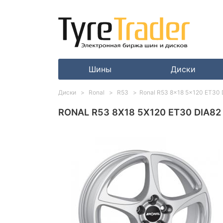
Шины
Диски
Диски
Ronal
R53
Ronal R53 8x18 5x120 ET30 
RONAL R53 8X18 5X120 ET30 DIA82