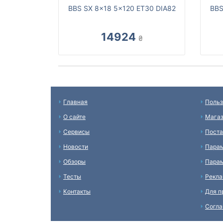
BBS SX 8x18 5x120 ET30 DIA82
BBS
14924
₴
Главная
Польз
О сайте
Мага
Сервисы
Пост
Новости
Пара
Обзоры
Парам
Тесты
Рекл
Контакты
Для п
Согл