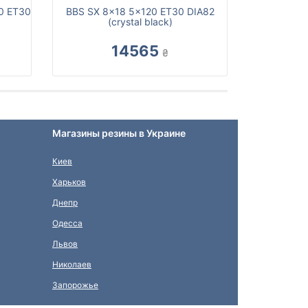
20 ET30
BBS SX 8x18 5x120 ET30 DIA82
(crystal black)
14565
₴
Магазины резины в Украине
Киев
Харьков
Днепр
Одесса
Львов
Николаев
Запорожье