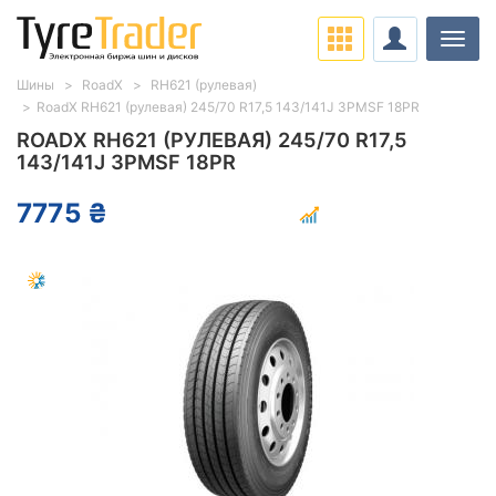
Нави
Шины
RoadX
RH621 (рулевая)
RoadX RH621 (рулевая) 245/70 R17,5 143/141J 3PMSF 18PR
ROADX RH621 (РУЛЕВАЯ) 245/70 R17,5
143/141J 3PMSF 18PR
7775 ₴