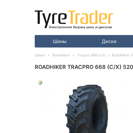
Шины
Диски
Шины
RoadHiker
Tracpro 668 (с/х)
RoadHiker T
ROADHIKER TRACPRO 668 (С/Х) 520