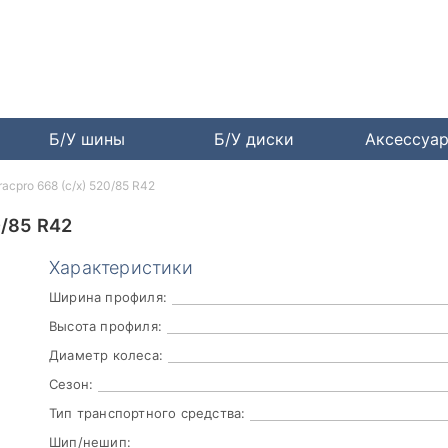
Б/У шины
Б/У диски
Аксессуа
racpro 668 (с/х) 520/85 R42
/85 R42
Характеристики
Ширина профиля:
Высота профиля:
Диаметр колеса:
Сезон:
Тип транспортного средства:
Шип/нешип: