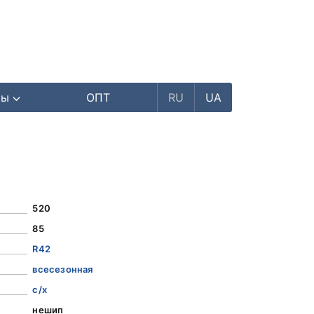
ры
ОПТ
RU
UA
520
85
R42
всесезонная
с/х
нешип