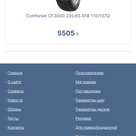
Comforser CF3000 235/65 R18 110/107Q
5505
₴
Главная
Пользователям
О сайте
Магазинам
Сервисы
Поставщикам
Новости
Параметры шин
Обзоры
Параметры дисков
Тесты
Реклама
Контакты
Для правообладателей