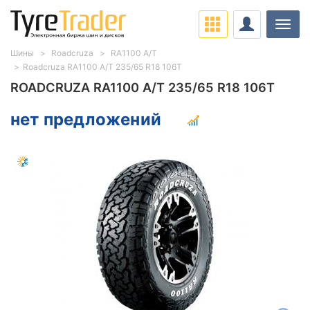
Нави
Шины
Roadcruza
RA1100 A/T
Roadcruza RA1100 A/T 235/65 R18 106T
ROADCRUZA RA1100 A/T 235/65 R18 106T
нет предложений