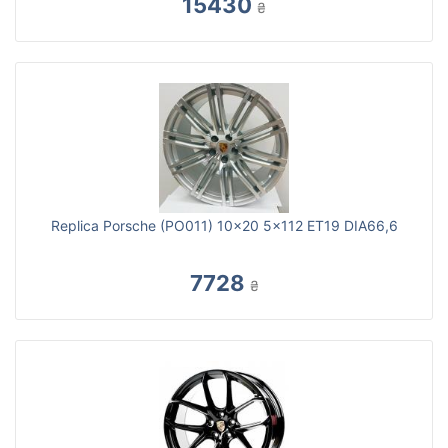
15430
₴
Replica Porsche (PO011) 10x20 5x112 ET19 DIA66,6
7728
₴