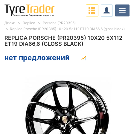
Нави
Диски
Replica
Porsche (PR20395)
Replica Porsche (PR20395) 10x20 5x112 ET19 DIA66,6 (gloss black)
REPLICA PORSCHE (PR20395) 10X20 5X112
ET19 DIA66,6 (GLOSS BLACK)
нет предложений