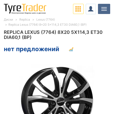
Нави
Диски
Replica
Lexus (7764)
Replica Lexus (7764) 8x20 5x114,3 ET30 DIA60,1 (BP)
REPLICA LEXUS (7764) 8X20 5X114,3 ET30
DIA60,1 (BP)
нет предложений