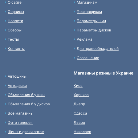
О сайте
Магазинам
Сервисы
Поставщикам
Новости
Параметры шин
Обзоры
Параметры дисков
Тесты
Реклама
Контакты
Для правообладателей
Соглашение
Магазины резины в Украине
Автошины
Автодиски
Киев
Объявления б у шин
Харьков
Объявления б у дисков
Днепр
Все магазины
Одесса
Фото галерея
Львов
Шины и диски оптом
Николаев