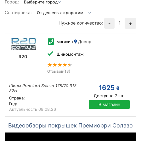
Город:
Сортировка:
Нужное количество:
1
-
+
магазин
Днепр
Шиномонтаж
R20
Отзывов
(13)
Шины Premiorri Solazo 175/70 R13
1625
₴
82H
Доступно
7
шт.
Страна:
Год:
В магазин
Актуальность
08.08.26
Видеообзоры покрышек Премиорри Солазо