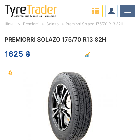
Нави
Шины
Premiorri
Solazo
Premiorri Solazo 175/70 R13 82H
PREMIORRI SOLAZO 175/70 R13 82H
1625 ₴