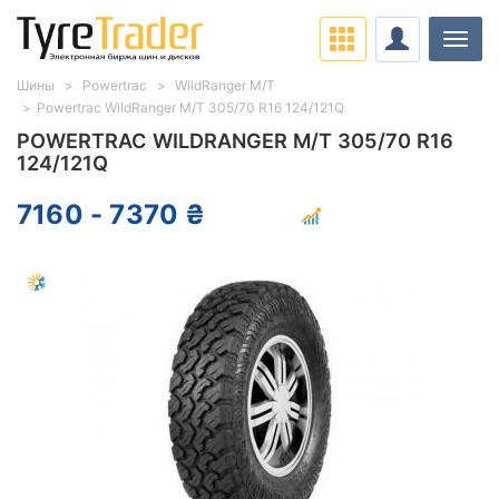
Нави
Шины
Powertrac
WildRanger M/T
Powertrac WildRanger M/T 305/70 R16 124/121Q
POWERTRAC WILDRANGER M/T 305/70 R16
124/121Q
7160 - 7370 ₴