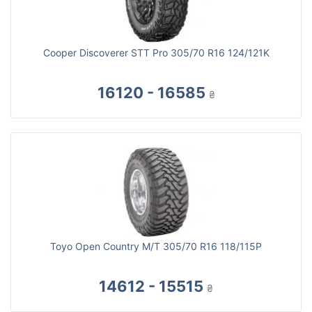
Cooper Discoverer STT Pro 305/70 R16 124/121K
16120 - 16585
₴
Toyo Open Country M/T 305/70 R16 118/115P
14612 - 15515
₴