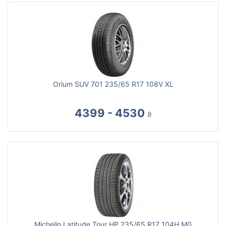
Orium SUV 701 235/65 R17 108V XL
4399 - 4530
₴
Michelin Latitude Tour HP 235/65 R17 104H M0