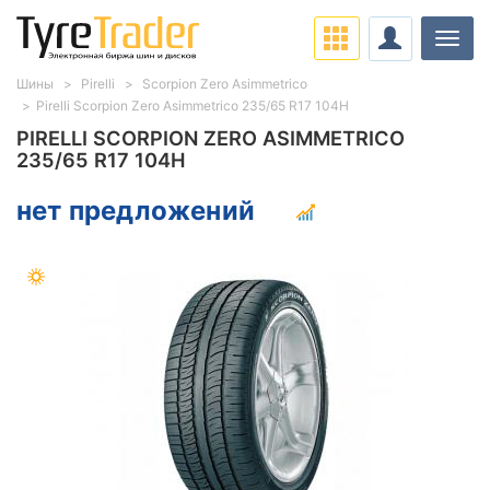
Нави
Шины
Pirelli
Scorpion Zero Asimmetrico
Pirelli Scorpion Zero Asimmetrico 235/65 R17 104H
PIRELLI SCORPION ZERO ASIMMETRICO
235/65 R17 104H
нет предложений