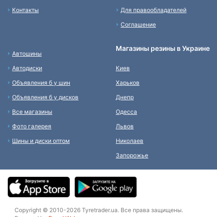
Контакты
Для правообладателей
Соглашение
Магазины резины в Украине
Автошины
Автодиски
Киев
Объявления б у шин
Харьков
Объявления б у дисков
Днепр
Все магазины
Одесса
Фото галерея
Львов
Шины и диски оптом
Николаев
Запорожье
Copyright © 2010-2026 Tyretrader.ua. Все права защищены.