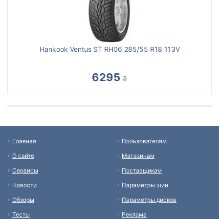
Hankook Ventus ST RH06 285/55 R18 113V
6295
₴
Главная
Пользователям
О сайте
Магазинам
Сервисы
Поставщикам
Новости
Параметры шин
Обзоры
Параметры дисков
Тесты
Реклама