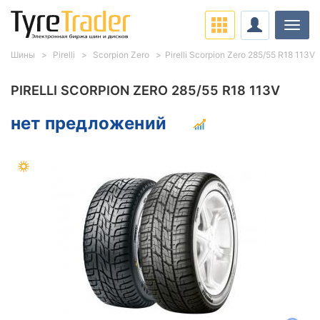
Нави
Шины
Pirelli
Scorpion Zero
Pirelli Scorpion Zero 285/55 R18 113V
PIRELLI SCORPION ZERO 285/55 R18 113V
нет предложений