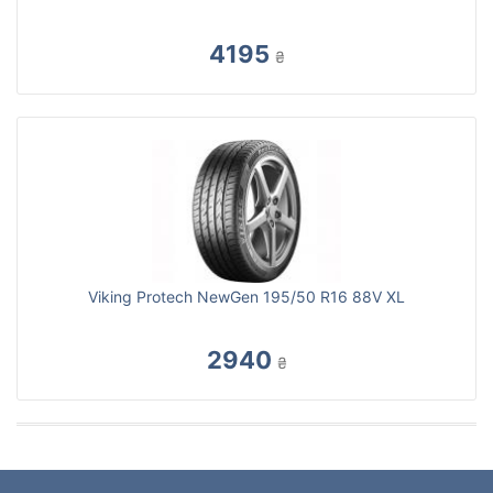
4195
₴
Viking Protech NewGen 195/50 R16 88V XL
2940
₴