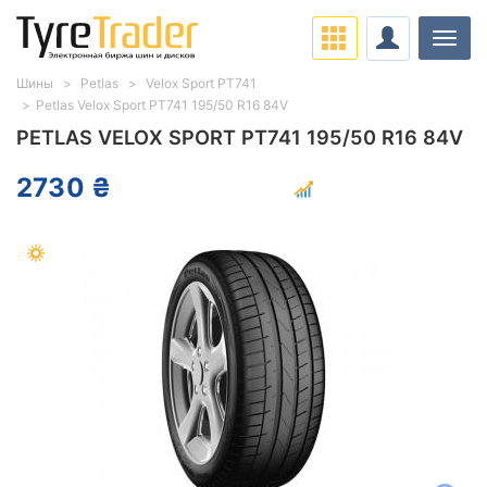
Нави
Шины
Petlas
Velox Sport PT741
Petlas Velox Sport PT741 195/50 R16 84V
PETLAS VELOX SPORT PT741 195/50 R16 84V
2730 ₴