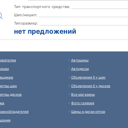
Тип транспортного средства:
Шип/нешип:
Типоразмер:
нет предложений
ователям
Автошины
зинам
Автодиски
авщикам
Объявления б у шин
метры шин
Объявления б у дисков
етры дисков
Все магазины
ама
Фото галерея
равообладателей
Шины и диски оптом
ашение