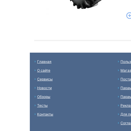
Главная
Польз
О сайте
Мага
Сервисы
Пост
Новости
Пара
Обзоры
Парам
Тесты
Рекл
Контакты
Для п
Согл