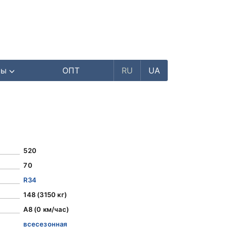
ры
ОПТ
RU
UA
520
70
R34
148 (3150 кг)
A8 (0 км/час)
всесезонная