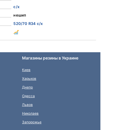
с/х
нешип
520/70 R34 с/х
Магазины резины в Украине
Киев
Харьков
Днепр
Одесса
Львов
Николаев
Запорожье