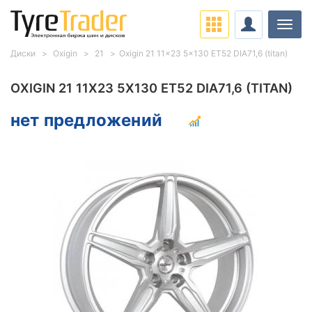
Нави
Диски
Oxigin
21
Oxigin 21 11x23 5x130 ET52 DIA71,6 (titan)
OXIGIN 21 11X23 5X130 ET52 DIA71,6 (TITAN)
нет предложений