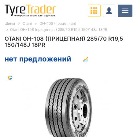
Нави
Шины
Otani
OH-108 (прицепная)
Otani OH-108 (прицепная) 285/70 R19,5 150/148J 18PR
OTANI OH-108 (ПРИЦЕПНАЯ) 285/70 R19,5
150/148J 18PR
нет предложений