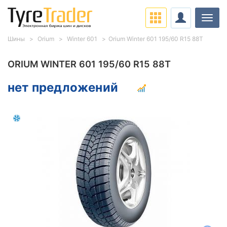
Нави
Шины
Orium
Winter 601
Orium Winter 601 195/60 R15 88T
ORIUM WINTER 601 195/60 R15 88T
нет предложений