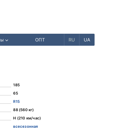
ры
ОПТ
RU
UA
185
65
R15
88 (560 кг)
H (210 км/час)
всесезонная