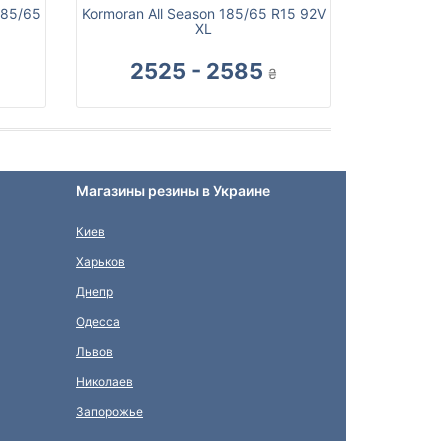
185/65
Kormoran All Season 185/65 R15 92V
XL
2525 - 2585
₴
Магазины резины в Украине
Киев
Харьков
Днепр
Одесса
Львов
Николаев
Запорожье