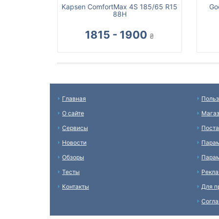
Kapsen ComfortMax 4S 185/65 R15
Go
88H
1815 - 1900
₴
Главная
Польз
О сайте
Мага
Сервисы
Пост
Новости
Пара
Обзоры
Парам
Тесты
Рекл
Контакты
Для п
Согл