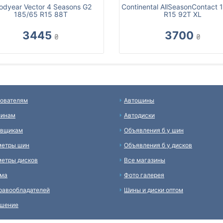
odyear Vector 4 Seasons G2
Continental AllSeasonContact 
185/65 R15 88T
R15 92T XL
3445
3700
₴
₴
ователям
Автошины
зинам
Автодиски
авщикам
Объявления б у шин
метры шин
Объявления б у дисков
етры дисков
Все магазины
ама
Фото галерея
равообладателей
Шины и диски оптом
ашение