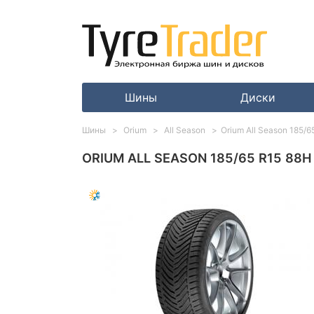
Шины
Диски
Шины
Orium
All Season
Orium All Season 185/6
ORIUM ALL SEASON 185/65 R15 88H