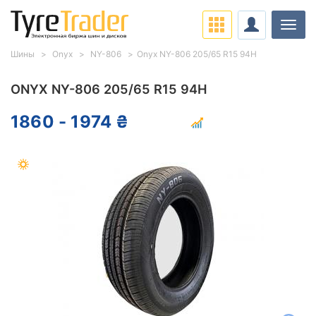
Нави
Шины
Onyx
NY-806
Onyx NY-806 205/65 R15 94H
ONYX NY-806 205/65 R15 94H
1860 - 1974 ₴