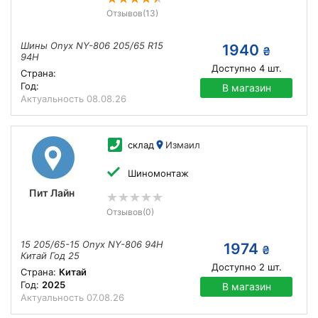
Отзывов
(13)
Шины Onyx NY-806 205/65 R15
1940
₴
94H
Доступно
4
шт.
Страна:
Год:
В магазин
Актуальность
08.08.26
склад
Измаил
Шиномонтаж
Пит Лайн
Отзывов
(0)
15 205/65-15 Onyx NY-806 94H
1974
₴
Китай Год 25
Доступно
2
шт.
Страна:
Китай
Год:
2025
В магазин
Актуальность
07.08.26