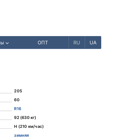
ры
ОПТ
RU
UA
205
60
R16
92 (630 кг)
H (210 км/час)
зимняя