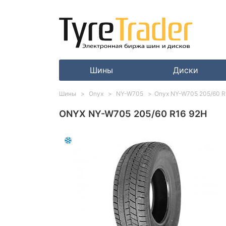
Шины
Диски
Шины
Onyx
NY-W705
Onyx NY-W705 205/60 R
ONYX NY-W705 205/60 R16 92H