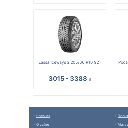
Lassa Iceways 2 205/60 R16 92T
Роса
3015 - 3388
₴
Главная
Польз
О сайте
Мага