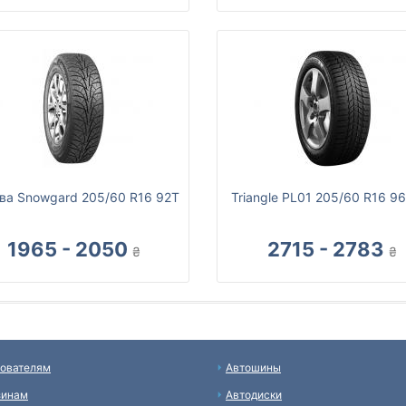
ва Snowgard 205/60 R16 92T
Triangle PL01 205/60 R16 9
1965 - 2050
2715 - 2783
₴
₴
ователям
Автошины
зинам
Автодиски