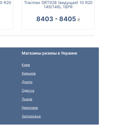
10 R20
Tracmax GRT928 (ведущая) 10 R20
149/146L 18PR
8403 - 8405
₴
Магазины резины в Украине
Киев
Харьков
Днепр
Одесса
Львов
Николаев
Запорожье