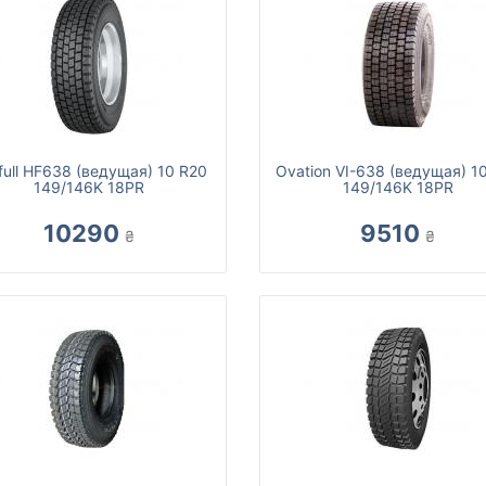
full HF638 (ведущая) 10 R20
Ovation VI-638 (ведущая) 1
149/146K 18PR
149/146K 18PR
10290
9510
₴
₴