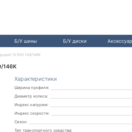
Б/У шины
Б/У диски
Аксессуа
дущая) 10 R20 149/146K
9/146K
Характеристики
Ширина профиля:
Диаметр колеса:
Индекс нагрузки:
Индекс скорости:
Сезон:
Тип транспортного средства: