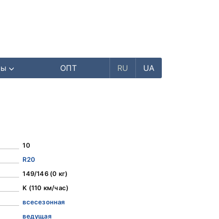
ры
ОПТ
RU
UA
10
R20
149/146 (0 кг)
K (110 км/час)
всесезонная
ведущая