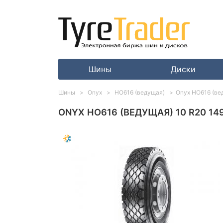
Шины
Диски
Шины
Onyx
HO616 (ведущая)
Onyx HO616 (ве
ONYX HO616 (ВЕДУЩАЯ) 10 R20 14