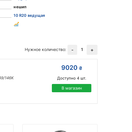
нешип
10 R20 ведущая
Нужное количество:
1
-
+
9020
₴
49/146K
Доступно
4
шт.
В магазин