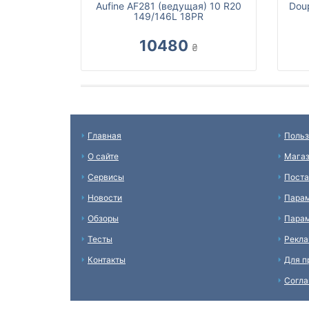
Aufine AF281 (ведущая) 10 R20
Dou
149/146L 18PR
10480
₴
Главная
Польз
О сайте
Мага
Сервисы
Пост
Новости
Пара
Обзоры
Парам
Тесты
Рекл
Контакты
Для п
Согл