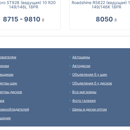
pro ST928 (ведущая) 10 R20
Roadshine RS622 (ведущая) 
149/146L 18PR
149/146K 18PR
8715 - 9810
8050
₴
₴
ователям
Автошины
зинам
Автодиски
авщикам
Объявления б у шин
метры шин
Объявления б у дисков
етры дисков
Все магазины
ама
Фото галерея
равообладателей
Шины и диски оптом
ашение