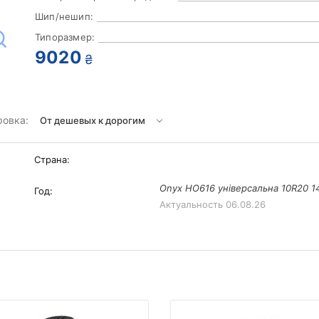
Шип/нешип:
Типоразмер:
9020
₴
ровка:
Страна:
Onyx HO616 універсальна 10R20 1
Год:
Актуальность
06.08.26