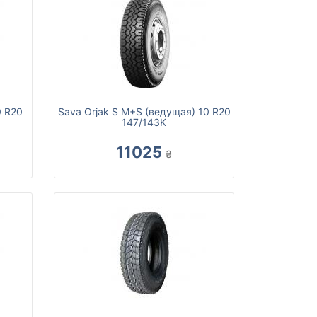
0 R20
Sava Orjak S M+S (ведущая) 10 R20
147/143K
11025
₴