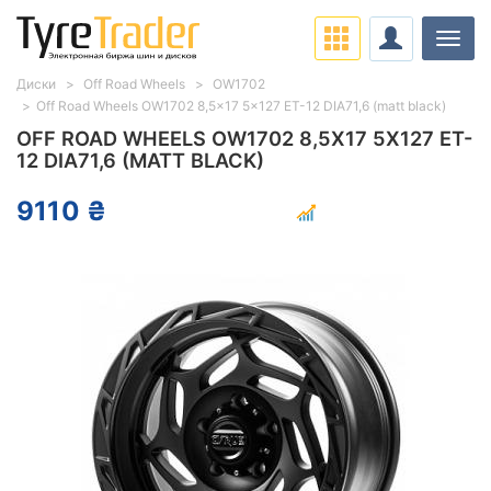
Нави
Диски
Off Road Wheels
OW1702
Off Road Wheels OW1702 8,5x17 5x127 ET-12 DIA71,6 (matt black)
OFF ROAD WHEELS OW1702 8,5X17 5X127 ET-
12 DIA71,6 (MATT BLACK)
9110 ₴