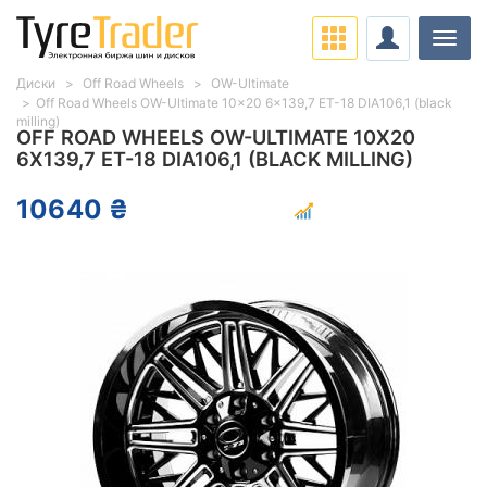
Нави
Диски
Off Road Wheels
OW-Ultimate
Off Road Wheels OW-Ultimate 10x20 6x139,7 ET-18 DIA106,1 (black
milling)
OFF ROAD WHEELS OW-ULTIMATE 10X20
6X139,7 ET-18 DIA106,1 (BLACK MILLING)
10640 ₴