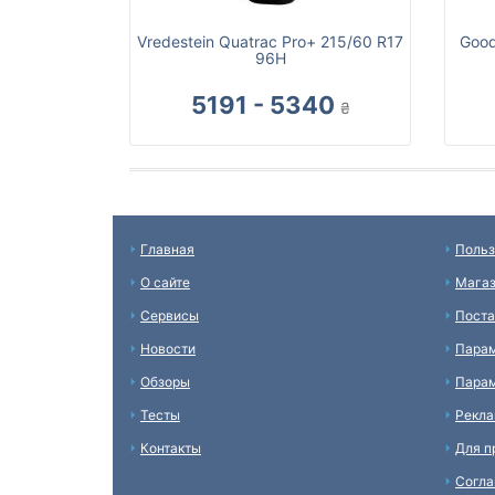
Vredestein Quatrac Pro+ 215/60 R17
Good
96H
5191 - 5340
₴
Главная
Польз
О сайте
Мага
Сервисы
Пост
Новости
Пара
Обзоры
Парам
Тесты
Рекл
Контакты
Для п
Согл