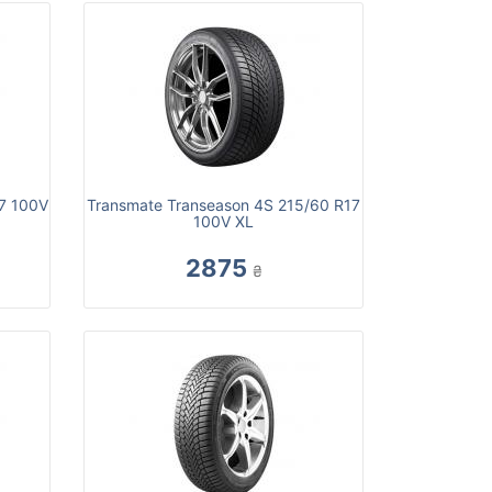
17 100V
Transmate Transeason 4S 215/60 R17
100V XL
2875
₴