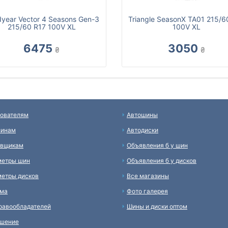
year Vector 4 Seasons Gen-3
Triangle SeasonX TA01 215/6
215/60 R17 100V XL
100V XL
6475
3050
₴
₴
ователям
Автошины
зинам
Автодиски
авщикам
Объявления б у шин
метры шин
Объявления б у дисков
етры дисков
Все магазины
ама
Фото галерея
равообладателей
Шины и диски оптом
ашение