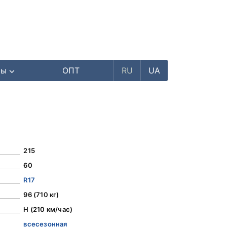
ры
ОПТ
RU
UA
215
60
R17
96 (710 кг)
H (210 км/час)
всесезонная