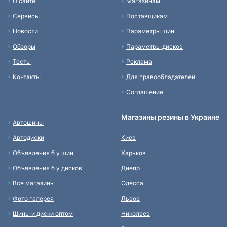
О сайте
Магазинам
Сервисы
Поставщикам
Новости
Параметры шин
Обзоры
Параметры дисков
Тесты
Реклама
Контакты
Для правообладателей
Соглашение
Магазины резины в Украине
Автошины
Автодиски
Киев
Объявления б у шин
Харьков
Объявления б у дисков
Днепр
Все магазины
Одесса
Фото галерея
Львов
Шины и диски оптом
Николаев