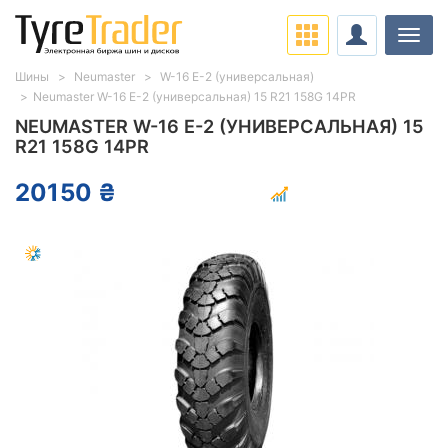
Нави
Шины
Neumaster
W-16 E-2 (универсальная)
Neumaster W-16 E-2 (универсальная) 15 R21 158G 14PR
NEUMASTER W-16 E-2 (УНИВЕРСАЛЬНАЯ) 15
R21 158G 14PR
20150 ₴