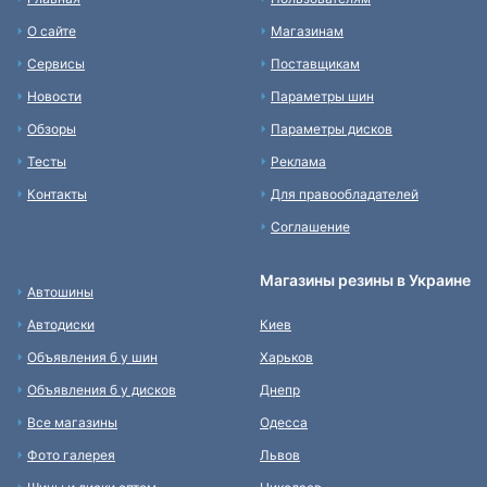
О сайте
Магазинам
Сервисы
Поставщикам
Новости
Параметры шин
Обзоры
Параметры дисков
Тесты
Реклама
Контакты
Для правообладателей
Соглашение
Магазины резины в Украине
Автошины
Автодиски
Киев
Объявления б у шин
Харьков
Объявления б у дисков
Днепр
Все магазины
Одесса
Фото галерея
Львов