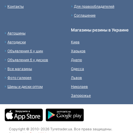
Контакты
Для правообладателей
Соглашение
Магазины резины в Украине
Автошины
Автодиски
Киев
Объявления б у шин
Харьков
Объявления б у дисков
Днепр
Все магазины
Одесса
Фото галерея
Львов
Шины и диски оптом
Николаев
Запорожье
Copyright © 2010-2026 Tyretrader.ua. Все права защищены.