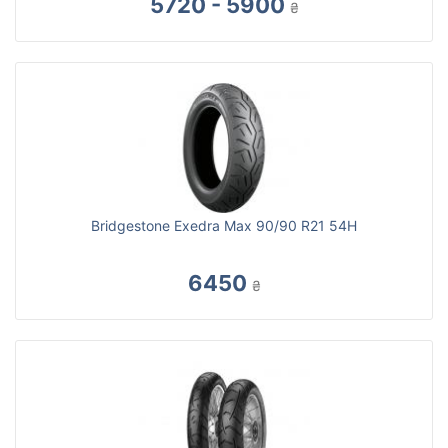
5720 - 5900
₴
Bridgestone Exedra Max 90/90 R21 54H
6450
₴