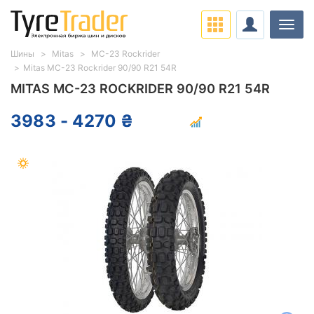
Нави
Шины
Mitas
MC-23 Rockrider
Mitas MC-23 Rockrider 90/90 R21 54R
MITAS MC-23 ROCKRIDER 90/90 R21 54R
3983 - 4270 ₴