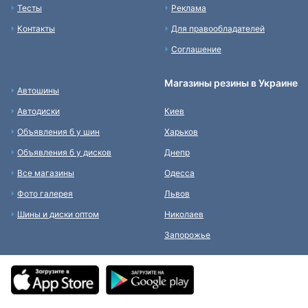
Тесты
Реклама
Контакты
Для правообладателей
Соглашение
Магазины резины в Украине
Автошины
Автодиски
Киев
Объявления б у шин
Харьков
Объявления б у дисков
Днепр
Все магазины
Одесса
Фото галерея
Львов
Шины и диски оптом
Николаев
Запорожье