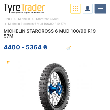
Нави
Шины
Michelin
Starcross 6 Mud
Michelin Starcross 6 Mud 100/90 R19 57M
MICHELIN STARCROSS 6 MUD 100/90 R19
57M
4400 - 5364 ₴