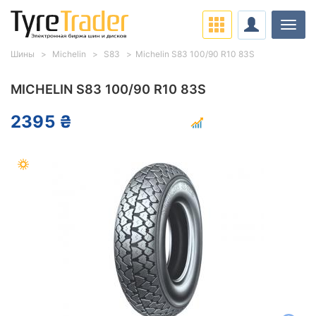
Нави
Шины
Michelin
S83
Michelin S83 100/90 R10 83S
MICHELIN S83 100/90 R10 83S
2395 ₴