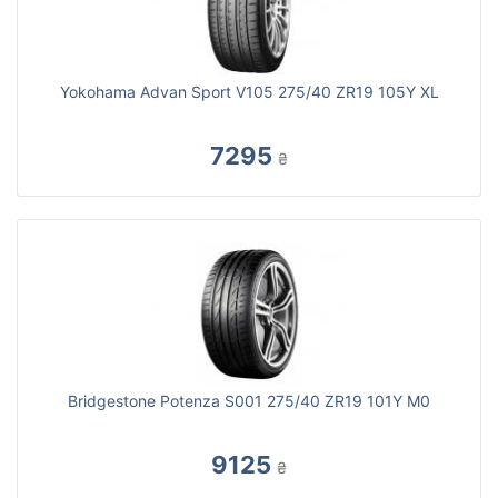
Yokohama Advan Sport V105 275/40 ZR19 105Y XL
7295
₴
Bridgestone Potenza S001 275/40 ZR19 101Y M0
9125
₴