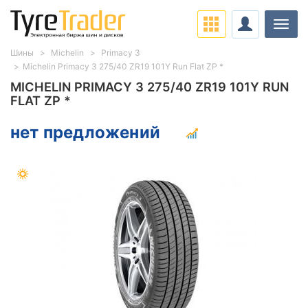
Нави
Шины
Michelin
Primacy 3
Michelin Primacy 3 275/40 ZR19 101Y Run Flat ZP *
MICHELIN PRIMACY 3 275/40 ZR19 101Y RUN
FLAT ZP *
нет предложений