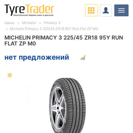
Нави
Шины
Michelin
Primacy 3
Michelin Primacy 3 225/45 ZR18 95Y Run Flat ZP M0
MICHELIN PRIMACY 3 225/45 ZR18 95Y RUN
FLAT ZP M0
нет предложений